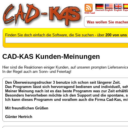
Deutsch
English
English
Esp
RSS Feed
Was wollen Sie mache
Finden Sie doch einfach die Software, die Sie suchen - über
200 von uns 
CAD-KAS Kunden-Meinungen
Hier sind die Reaktionen einiger Kunden, auf unseren prompten Lieferser
In der Regel auch am Sonn- und Feiertag!
Den Überweisungsdrucker 3 benutze ich schon seit längerer Zeit.
Das Programm lässt sich hervorragend bedienen und individuell, seh
Meiner Meinung nach ist es das beste Programm was zur Zeit erhältli
Besonders hervorheben möchte ich den Support und die spontane, sehr
Ich kann dieses Programm und vorallem auch die Firma Cad-Kas, mit
Mit freundlichen Grüßen
Günter Hertrich