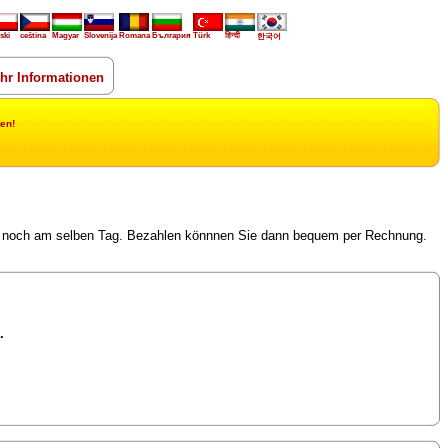
ski
ceština
Magyar
Slovenija
Romana
България
Türk
हिन्दी
한국어
hr Informationen
en!
il, noch am selben Tag. Bezahlen könnnen Sie dann bequem per Rechnung.
.