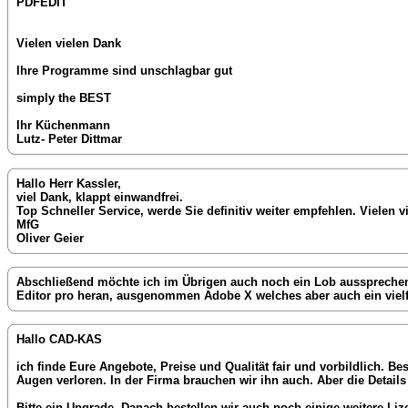
PDFEDIT
Vielen vielen Dank
Ihre Programme sind unschlagbar gut
simply the BEST
Ihr Küchenmann
Lutz- Peter Dittmar
Hallo Herr Kassler,
viel Dank, klappt einwandfrei.
Top Schneller Service, werde Sie definitiv weiter empfehlen. Vielen v
MfG
Oliver Geier
Abschließend möchte ich im Übrigen auch noch ein Lob aussprechen
Editor pro heran, ausgenommen Adobe X welches aber auch ein vielf
Hallo CAD-KAS
ich finde Eure Angebote, Preise und Qualität fair und vorbildlich.
Augen verloren. In der Firma brauchen wir ihn auch. Aber die Details
Bitte ein Upgrade. Danach bestellen wir auch noch einige weitere Liz