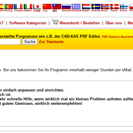
añol
Portug.
Français
Italiano
Русский
ΕΛΛΑΔΑ
Nederl.
Svenska
Norsk
Dansk
Suomi
Pol
日本語
中文
漢語
n?
|
Software Kategorien
|
Warenkorb / Bestellen
|
Über uns
|
Me
erstellte Programme wie z.B. der CAD-KAS PDF Editor.
PDF Dateien Bearbeit
Zur Startseite
vice. Bei uns bekommen Sie Ihr Programm innerhalb weniger Stunden per eMa
r einfach anpassen und einrichten.
ch ist.
 schnelle Hilfe, wenn wirklich mal ein kleines Problem aufreten sollte
 gutem Gewissen, wirklich weiterempfehlen!