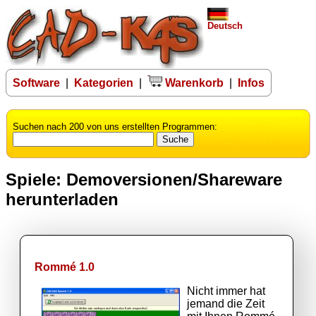
Deutsch
Software
|
Kategorien
|
Warenkorb
|
Infos
Suchen nach 200 von uns erstellten Programmen:
Spiele: Demoversionen/Shareware
herunterladen
Rommé 1.0
Nicht immer hat
jemand die Zeit