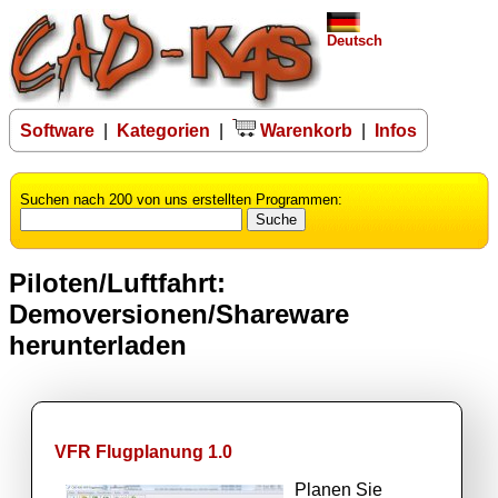
Deutsch
Software
|
Kategorien
|
Warenkorb
|
Infos
Suchen nach 200 von uns erstellten Programmen:
Piloten/Luftfahrt:
Demoversionen/Shareware
herunterladen
VFR Flugplanung 1.0
Planen Sie