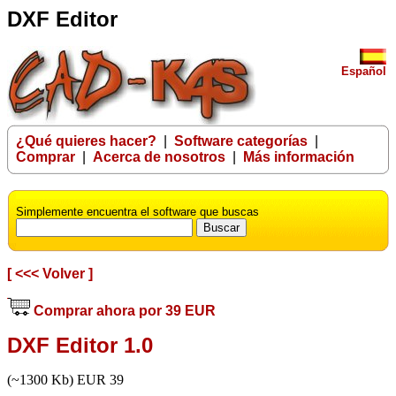
DXF Editor
Español
¿Qué quieres hacer?
|
Software categorías
|
Comprar
|
Acerca de nosotros
|
Más información
Simplemente encuentra el software que buscas
[ <<< Volver ]
Comprar ahora por 39 EUR
DXF Editor 1.0
(~1300 Kb) EUR 39